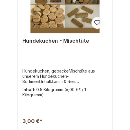
Hundekuchen - Mischtüte
Hundekuchen; gebackeMischtüte aus
unserem Hundekuchen-
Sortiment:Inhalt:Lamm & Reis
Taler: Zusammensetzung: Getreide (4%
Inhalt:
0.5 Kilogramm
(6,00 €* / 1
Reis), Fleisch und tierische
Kilogramm)
Nebenerzeugnisse( 1,5% Lamm), Öle &
Fette, MineralstoffePansenbrot:
Zusammensetzung: Getreide, Fleisch und
tierische Nebenerzeugnisse(1,5% Pansen),
pflanzliche Eiweißextrakte, Öle und Fette,
3,00 €*
Fleisch und tierische Nebenerzeugnisse,
MineralstoffeFarmer Knochen: