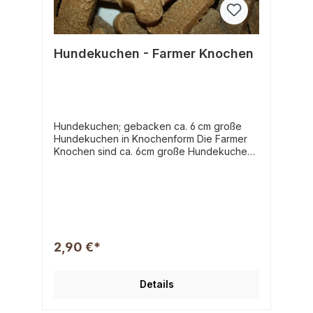
Hundekuchen - Farmer Knochen
Hundekuchen; gebacken ca. 6 cm große
Hundekuchen in Knochenform Die Farmer
Knochen sind ca. 6cm große Hundekuchen
mit besonders fleischhaltigem
Inhalt. Bestehend aus einer Mischung aus
Geflügel-, Rind- und Schweinefleisch. Durch
die raue Oberfläche besonders gut
geeignet zum knusbern, knabbern und für
die Zahnfplege.Für Mittlegroße bis Große
Hunde, lässt sich aber gut in der Mitte teilen
2,90 €*
für Kleine Hunde. Zusammensetzung:
Weizenmehl, Weizenkeime, Geflügelfleisch,
Schweinefleisch, Rindfleisch, Rapsöl,
Details
Mineralstoffe Analyse: Rohprotein 22,0 %
Rohfett 5,0 % Rohasche 7,5 % Rohfaser