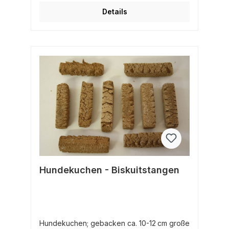
Zusammensetzung: Weizenmehl,
Details
Weizenkeime, Geflügelfleisch,
Schweinefleisch, Rindfleisch, Rapsöl,
MineralstoffeBiskuitstangen:
Zusammensetzung: Getreide, pflanzliche
Nebenerzeugnisse, Fleisch und tierische
Nebenerzeugnisse, Öle und Fette,
MineralstoffeDurchschnitliche
Analyse:Rohprotein 19,75% Rohfett 5,88
% Rohasche 7,5 % Rohfaser 2,5 % inkl.
7 % MwSt.
Hundekuchen - Biskuitstangen
Hundekuchen; gebacken ca. 10-12 cm große