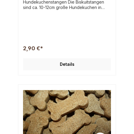
Hundekuchenstangen Die Biskuitstangen
sind ca. 10-12cm große Hundekuchen in
besonders stabiler Stangenform. Durch die
raue Oberfläche besonders gut geeignet
zum knusbern, knabbern und für die
Zahnfplege. Für Mittelgroße bis sehr Große
Hunde. Zusammensetzung: Getreide,
pflanzliche Nebenerzeugnisse, FLeisch und
tierische Nebenerzeugnisse, Öle und Fette,
2,90 €*
Mineralstoffe Analyse: Rohprotein 22,0 %
Rohfett 5,0 % Rohasche 7,0 % Rohfaser
3,0 % inkl. 7 % MwSt.
Details