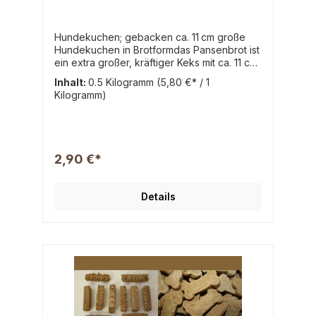
Hundekuchen; gebacken ca. 11 cm große
Hundekuchen in Brotformdas Pansenbrot ist
ein extra großer, kräftiger Keks mit ca. 11 cm
Länge. Durch seine dicke und feste
Inhalt:
0.5 Kilogramm
(5,80 €* / 1
Beschaffenheit bietet er nicht nur langes
Kilogramm)
Kauvergnügen, sondern auch einen
intensiven Geschmack nach
Rinderpansen. Ideal als besondere
Belohnung oder Snack zwischendurch,vor
allem für mittelgroße bis große Hunde, die
2,90 €*
gerne kräftiger kauen.
Zusammensetzung: Getreide, Fleisch und
tierische Nebenerzeugnisse(1,5% Pansen),
Details
pflanzliche Eiweißextrakte, Öle und Fette,
Fleisch und tierische Nebenerzeugnisse,
MineralstoffeAnalyse: Rohprotein
19,0 % Rohfett 7,0 % Rohasche
7,5 % Rohfaser 2,0 % inkl. 7 % MwSt.