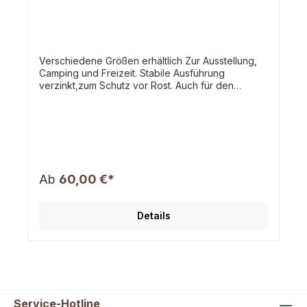
Verschiedene Größen erhältlich Zur Ausstellung,
Camping und Freizeit. Stabile Ausführung
verzinkt,zum Schutz vor Rost. Auch für den
Außenbereich geeignet. Mit Sicherheitsverschluss,
somit nicht vom Hund selbst zu öffnen. Der Käfig
ist zusammenklappbar und leicht für den
Transport zu Verstauen. Die Höhe des
zusammengeklappten Käfigs liegt bei 7-12cm je
nach Größe. Mit praktischen Tragegriff. (Die
abgebildete Auflage ist nicht im Preis enthalten.)
Ab
60,00 €*
Die angegebenen Maße können leicht
abweichen. inkl. 19.00 % MwSt.
Details
Service-Hotline