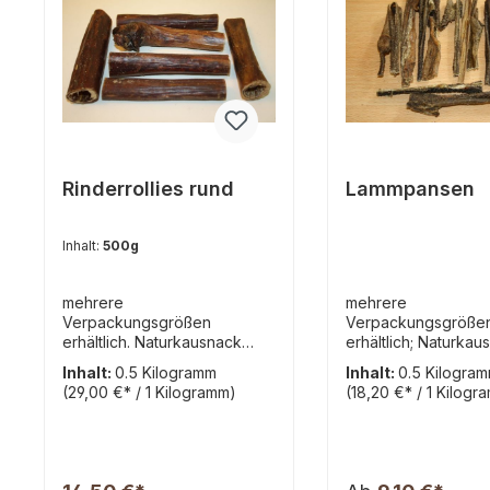
Rinderrollies rund
Lammpansen
Inhalt:
500g
mehrere
mehrere
Verpackungsgrößen
Verpackungsgröße
erhältlich. Naturkausnack
erhältlich; Naturkau
vom Rind für Hund;
vom Lamm für Hund
Inhalt:
0.5 Kilogramm
Inhalt:
0.5 Kilogra
heißluftgetrocknetSpeiseröhr
heißluftgetrocknet, 
(29,00 €* / 1 Kilogramm)
(18,20 €* / 1 Kilogr
e vom Rind ca. 10-12cm lange
13x1,5cm lange Sta
Röhren, Durchmesser ca. 2-
Zusammensetzung:
2,5cm Durch das Inside-Out-
Pansen vom Lamm (
Verfahren besonders fest.
Einzelfuttermittel f
Der langanhaltene, fleischige
Analytische Bestandt