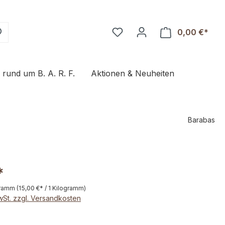
0,00 €*
Ware
s rund um B. A. R. F.
Aktionen & Neuheiten
Barabas
*
gramm
(15,00 €* / 1 Kilogramm)
MwSt. zzgl. Versandkosten
hlen