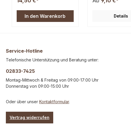
14,50 €*
Ab
9,10 €*
Kauspaß für alle Hunde.
Rohprotein 70,1%, 
Zusammensetzung:100% Sp
11,2%, Rohasche 4,
eiseröhre (Einzelfuttermittel
Feuchtigkeit 4,5% D
In den Warenkorb
Details
für Hunde)Analytische
ein nicht maschinell
Bestandteile:Rohprotein
hergestelltes Natur
69,0%, Rohfett 6,1%,
daher sind Abweich
Rohasche 18,4%, Rohfaser
Form, Farbe, Größe
1,2%, Feuchtigkeit 5,6%
und Gewicht möglich.
Dies ist ein nicht maschinell
7.00 % MwSt.
hergestelltes Naturprodukt,
Service-Hotline
daher sind Abweichungen in
Telefonische Unterstützung und Beratung unter:
Form, Farbe, Größe Geruch
und Gewicht möglich.inkl.
02833-7425
7,00 % MwSt.
Montag-Mittwoch & Freitag von 09:00-17:00 Uhr
Donnerstag von 09:00-15:00 Uhr
Oder über unser
Kontaktformular
.
Vertrag widerrufen