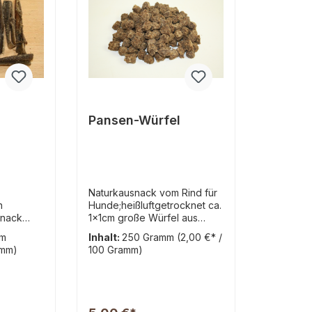
Pansen-Würfel
Naturkausnack vom Rind für
n
Hunde;heißluftgetrocknet ca.
snack
1x1cm große Würfel aus
e;
Pansen, zerkleinert und
mm
Inhalt:
250 Gramm
(2,00 €* /
ca.
gepresst sortenrein; diese
amm)
100 Gramm)
ngen
Belohnungshappen
 100 %
bestehen ausschließlich aus
Pansen und sind frei von
ür Hunde)
jeglichen Zusätzen Optimal
eile:
zum Trainieren und als