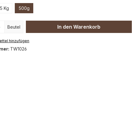
,5 Kg
500g
 Anzahl: Gib den gewünschten Wert ein 
In den Warenkorb
Beutel
ttel hinzufügen
mer:
TW1026