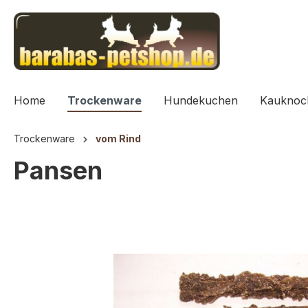
springen
Zur Hauptnavigation springen
Home
Trockenware
Hundekuchen
Kauknoc
Trockenware
vom Rind
Pansen
Bildergalerie überspringen