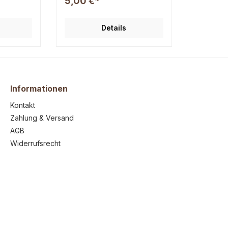
5,00 €*
Rohfett
Belohnung zwischendurch,
1%,
der Abrieb ist minimal und
ies ist
somit sind die Würfel
Details
annähernd "krümelfrei" somit
produkt,
optimal für die Hosentasche
ungen in
Zusammensetzung: 100%
 Geruch
Pansen, zerkleinert und
 inkl.
gepresst (Einzelfuttermittel
für Hunde) Analytische
Bestandteile: Rohprotein
Informationen
41,1%, Rohfett 45,1%,
Kontakt
Rohasche 4,7%, Feuchtigkeit
7,4%Es können
Zahlung & Versand
Abweichungen in Form,
AGB
Farbe, Größe, Geruch und
Gewicht möglich sein. inkl.
Widerrufsrecht
7% MwSt.