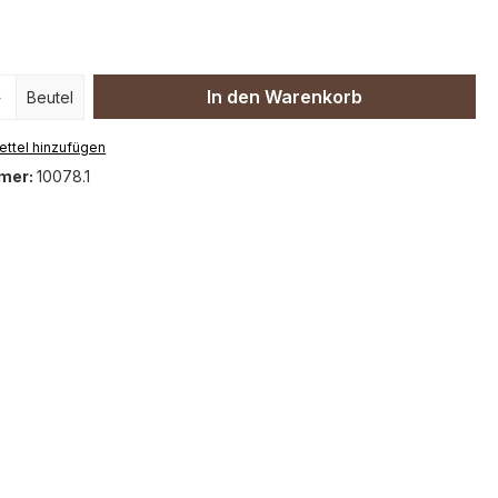
 Anzahl: Gib den gewünschten Wert ein 
In den Warenkorb
Beutel
ttel hinzufügen
mer:
10078.1