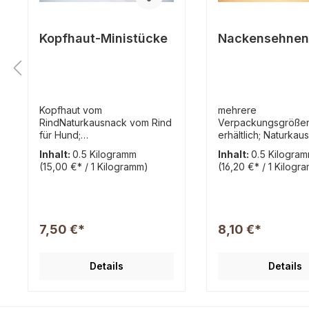
Kopfhaut-Ministücke
Nackensehnen
Kopfhaut vom
mehrere
RindNaturkausnack vom Rind
Verpackungsgröße
für Hund;
erhältlich; Naturkau
heißluftgetrocknetKopfhaut
Hunde vom Rind;
Inhalt:
0.5 Kilogramm
Inhalt:
0.5 Kilogra
überwiegend vom Bullen das
heißluftgetrocknet. c
(15,00 €* / 1 Kilogramm)
(16,20 €* / 1 Kilogr
härteste was wir zu bieten
16cm große Stücke 
haben, in Mini-Stücken ca. 4
Nackensehnen, sehr
- 7cm. Deutsche
Kauspaß für Hunde
qualitätZusammensetzung:10
Zusammensetzung:
0% Kopfhaut
Nackensehnen vom
7,50 €*
8,10 €*
(Einzelfuttermittel für
(Einzelfuttermittel fü
Hunde)Analytische
Hunde)Analytische
Bestandteile:Rohprotein
Bestandteile: Rohpr
Details
Details
69,0%, Rohfett 6,1%,
53,3%, Rohfett 19,8
Rohasche 18,4%, Rohfaser
Rohasche 14,6%,
1,2%, Feuchtigkeit 5,6%
Feuchtigkeit 6,00% 
Lagerung Kühl und trocken
ein nicht maschinell