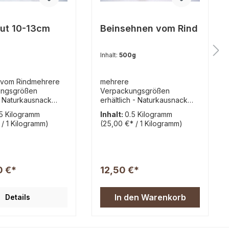
ut 10-13cm
Beinsehnen vom Rind
Inhalt:
500g
 vom Rindmehrere
mehrere
ungsgrößen
Verpackungsgrößen
h. Naturkausnack
erhältlich - Naturkausnack
für Hund;
vom Rind für Hunde;
5 Kilogramm
Inhalt:
0.5 Kilogramm
etrocknetKopfhaut
heißluftgetrocknet. Harter
 / 1 Kilogramm)
(25,00 €* / 1 Kilogramm)
end vom Bullen das
Kauspaß für alle Hunde
was wir zu bieten
geeignet. Unterschiedlich
. 10 - 13cm große
große Stücke von ca. 6-16cm
usammensetzung:10
Zusammensetzung: 100%
aut
Beinsehnen vom Rind
0 €*
12,50 €*
termittel für
(Einzelfuttermittel für Hunde)
alytische
Analytische Bestandteile:
ile:Rohprotein
Rohprotein 45,4 %, Rohfett
In den Warenkorb
Details
hfett 6,1%,
8,6 %, Rohasche 7,4 %,
 18,4%, Rohfaser
Rohfaser 0,3 %, Feuchtigkeit
uchtigkeit 5,6%
5,3% Dies ist ein nicht
 Kühl und trocken
maschinell hergestelltes