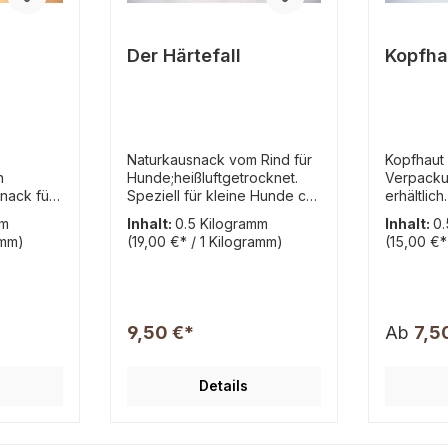
Der Härtefall
Kopfha
Naturkausnack vom Rind für
Kopfhaut
n
Hunde;heißluftgetrocknet.
Verpack
snack für
Speziell für kleine Hunde ca.
erhältlic
4x3cm Stücke Mischung von
vom Rind 
mm
Inhalt:
0.5 Kilogramm
Inhalt:
0.
a. 12-
besonder harten Kauartikeln
heißluftg
amm)
(19,00 €* / 1 Kilogramm)
(15,00 €*
der
vom Rind. Bestehend aus
überwieg
 harter
mindestens 4 der 5
härteste 
folgenden Bestandteile:
haben, ca
 100%
Zusammensetzung: 100%
Stücke.Z
 Rind
Rind Analytische
0% Kopfh
9,50 €*
Ab
7,5
r
Bestandteile: Beinsehnen:
(Einzelfut
Rohprotein 45,4%, Rohfett
Hunde)An
otein
8,6%, Rohasche 7,4%,
Bestandte
Details
%,
Rohfaser 0,3%, Feuchtigkeit
69,0%, Ro
5,3% Nackensehnen:
Rohasche
Dies ist
Rohprotein 53,3%, Rohfett
1,2%, Fe
19,8%, Rohasche 14,6%,
Lagerung