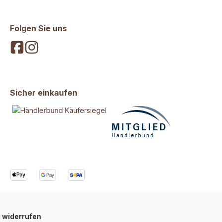
Naturprodukt, daher sind
and 🇩🇪
Abweichungen in Form,
tigen sie Ihren
Farbe, Größe, Geruch und
Folgen Sie uns
m Füttern von
Gewicht möglich. inkl. 19%
tikeln und stellen
MwSt.
r genung
ereit. Dies ist
 maschinell
ltes Naturprodukt,
nd Abweichungen in
Sicher einkaufen
rbe, Größe Geruch
ht möglich.inkl.
wSt.
 widerrufen