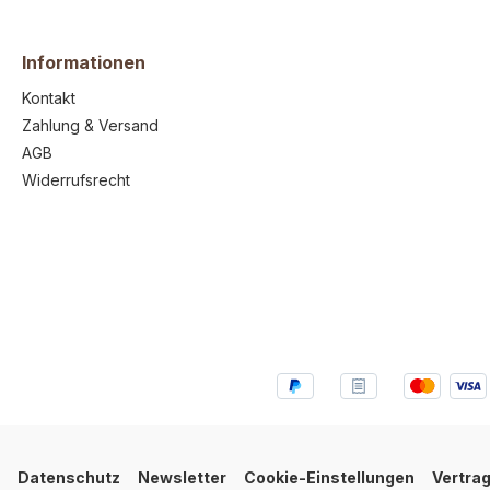
produkt,
Feuchtigkeit 6,0%Kopfhaut:
lagern. Herkunft:
ungen in
Rohprotein 69,0%, Rohfett
Deutschl
 Geruch
6,1%, Rohasche 18,4%,
Beaufsich
Informationen
 inkl.
Feuchtigkeit 10,9%
Hund bei
Kontakt
Ochsenziemer: Rohprotein
Trockenar
84,0%, Rohfett 3,0%,
sie imme
Zahlung & Versand
Rohasche 3,0%, Feuchtigkeit
Trinkwasser b
AGB
6,9%Schulterblatt-
ein nicht
Knorpel: Rohprotein 36,5%,
hergestel
Widerrufsrecht
Rohfett 8,7%, Rohasche
daher si
5,4%, Feuchtigkeit 7,1% Dies
Form, Fa
ist ein nicht maschinell
und Gewic
hergestelltes Naturprodukt,
7,00 % M
daher sind Abweichungen in
Form, Farbe, Größe, Geruch
und Gewicht möglich. inkl.
19.00 % MwSt.
Datenschutz
Newsletter
Cookie-Einstellungen
Vertrag