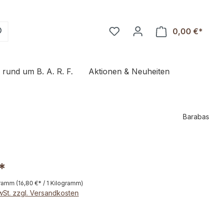
0,00 €*
Ware
s rund um B. A. R. F.
Aktionen & Neuheiten
Barabas
*
gramm
(16,80 €* / 1 Kilogramm)
MwSt. zzgl. Versandkosten
hlen