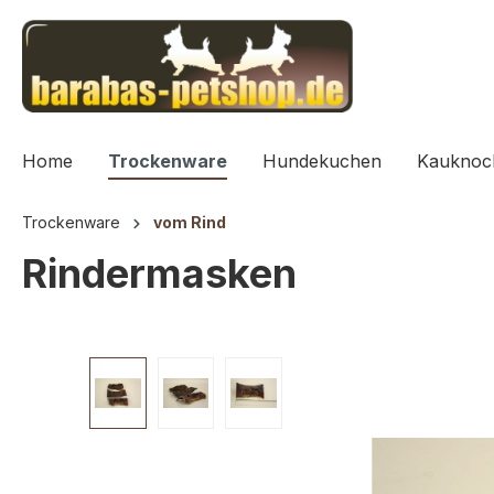
springen
Zur Hauptnavigation springen
Home
Trockenware
Hundekuchen
Kauknoc
Trockenware
vom Rind
Rindermasken
Bildergalerie überspringen