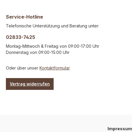
lagern. Herkunft:
hergestelltes Natur
Deutschland 🇩🇪
daher sind Abweich
Beaufsichtigen sie Ihren
Form, Farbe, Größe
Service-Hotline
Hund beim Füttern von
und Gewicht möglich.
Telefonische Unterstützung und Beratung unter:
Trockenartikeln und stellen
19.00 % MwSt.
sie immer genung
02833-7425
Trinkwasser bereit. Dies ist
ein nicht maschinell
Montag-Mittwoch & Freitag von 09:00-17:00 Uhr
hergestelltes Naturprodukt,
Donnerstag von 09:00-15:00 Uhr
daher sind Abweichungen in
Form, Farbe, Größe Geruch
und Gewicht möglich.inkl.7,00
Oder über unser
Kontaktformular
.
% MwSt.
Vertrag widerrufen
Impressum